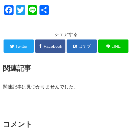
F
T
Li
共
a
wi
n
有
c
tt
e
シェアする
e
er
b
Twitter
Facebook
はてブ
LINE
o
o
関連記事
k
関連記事は見つかりませんでした。
コメント