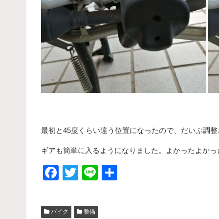
最初と45度くらい違う位置になったので、だいぶ調
ギアも簡単に入るようになりました。よかったよかっ
F
T
Li
共
a
wi
n
有
c
tt
e
バイク
整備