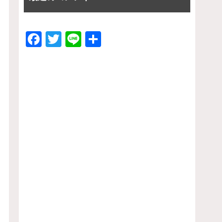
F
T
Li
共
a
wi
n
有
c
tt
e
e
er
b
o
o
k