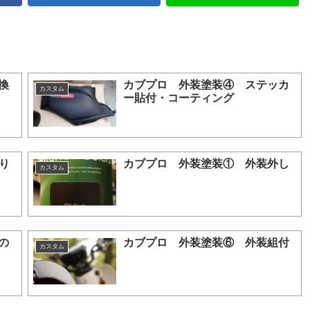
換
カブプロ 外装塗装④ ステッカ
カスタム
ー貼付・コーティング
り
カブプロ 外装塗装① 外装外し
カスタム
の
カブプロ 外装塗装⑥ 外装組付
カスタム