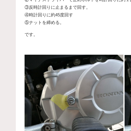
③反時計回りに止まるまで回す。
④時計回りに約45度回す
⑤ナットを締める。
です。