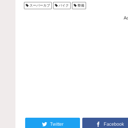
e
er
スーパーカブ
バイク
整備
b
o
Ad
o
k
Twitter
Facebook