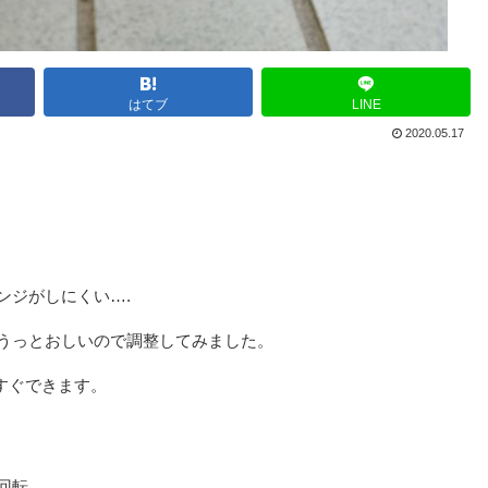
はてブ
LINE
2020.05.17
ンジがしにくい….
うっとおしいので調整してみました。
すぐできます。
回転