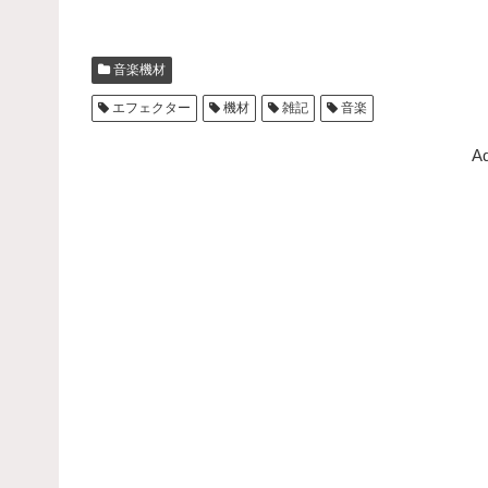
a
wi
n
有
c
tt
e
音楽機材
e
er
エフェクター
機材
雑記
音楽
b
o
Ad
o
k