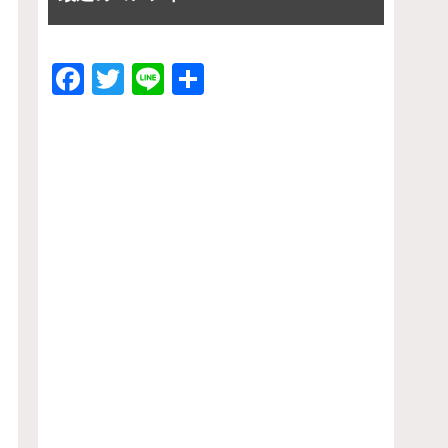
F
T
Li
共
a
wi
n
有
c
tt
e
e
er
b
o
o
k