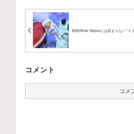
和製White Stripesには収まらない “ド
コメント
コメ