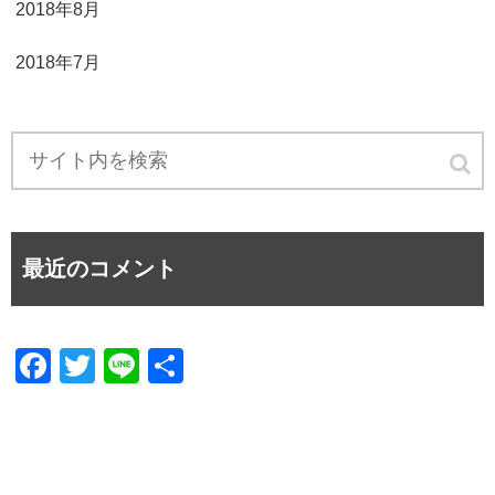
2018年8月
2018年7月
最近のコメント
F
T
Li
共
a
wi
n
有
c
tt
e
e
er